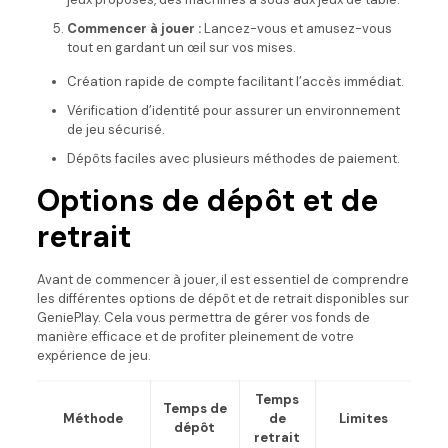
Commencer à jouer :
Lancez-vous et amusez-vous
tout en gardant un œil sur vos mises.
Création rapide de compte facilitant l’accès immédiat.
Vérification d’identité pour assurer un environnement
de jeu sécurisé.
Dépôts faciles avec plusieurs méthodes de paiement.
Options de dépôt et de
retrait
Avant de commencer à jouer, il est essentiel de comprendre
les différentes options de dépôt et de retrait disponibles sur
GeniePlay. Cela vous permettra de gérer vos fonds de
manière efficace et de profiter pleinement de votre
expérience de jeu.
Temps
Temps de
Méthode
de
Limites
dépôt
retrait