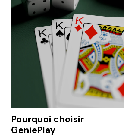
Pourquoi choisir
GeniePlay