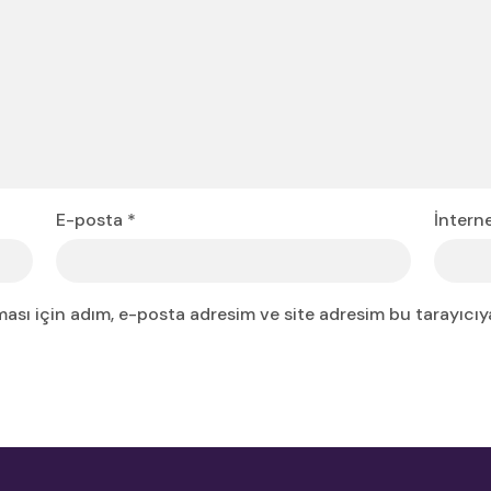
E-posta
*
İnterne
ası için adım, e-posta adresim ve site adresim bu tarayıcıya