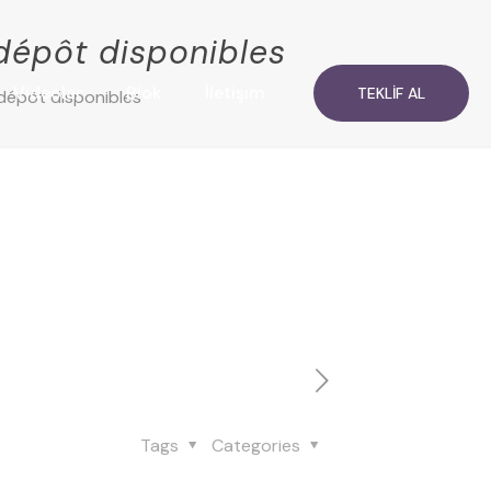
dépôt disponibles
Videolar
Blok
İletişim
TEKLİF AL
 dépôt disponibles
Tags
Categories