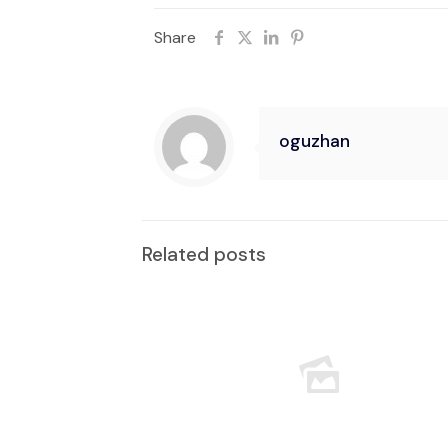
Share
oguzhan
Related posts