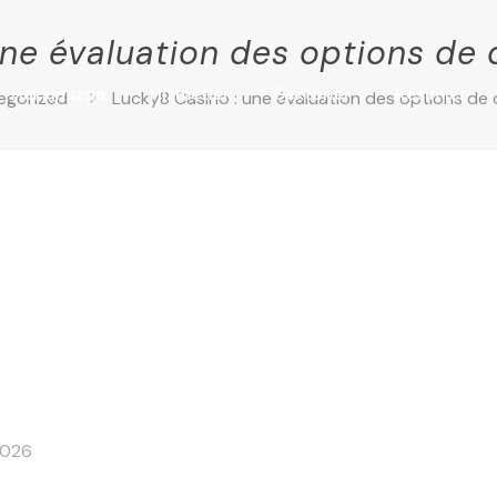
une évaluation des options de 
Hakkımızda
Hizmetler
Sektörler
Resimler
egorized
Lucky8 Casino : une évaluation des options de
2026