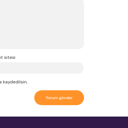
t sitesi
 kaydedilsin.