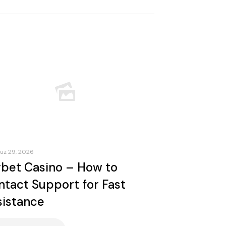
z 29, 2026
ybet Casino – How to
ntact Support for Fast
sistance