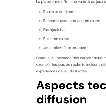
La plateforme offre une variété de jeux e
Roulette en direct
Baccarat avec croupier en direct
Blackjack live
Poker en direct
Jeux télévisés interactifs
Chaque jeu possède des caractéristiques
exemple, les jeux de roulette incluent di
expériences de jeu distinctes.
Aspects tec
diffusion