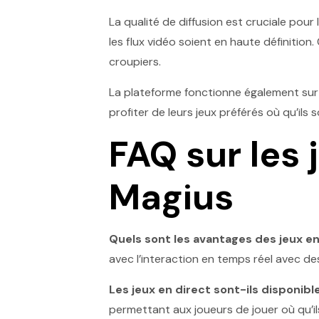
La qualité de diffusion est cruciale pou
les flux vidéo soient en haute définition.
croupiers.
La plateforme fonctionne également sur d
profiter de leurs jeux préférés où qu’ils s
FAQ sur les 
Magius
Quels sont les avantages des jeux en
avec l’interaction en temps réel avec d
Les jeux en direct sont-ils disponibl
permettant aux joueurs de jouer où qu’il