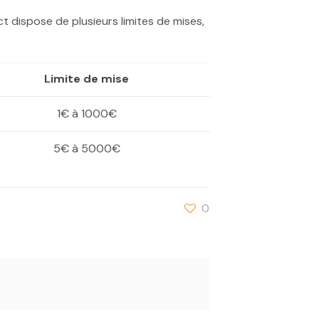
t dispose de plusieurs limites de mises,
Limite de mise
1€ à 1000€
5€ à 5000€
0