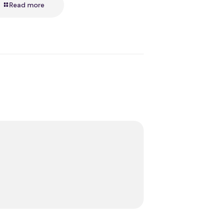
Read more