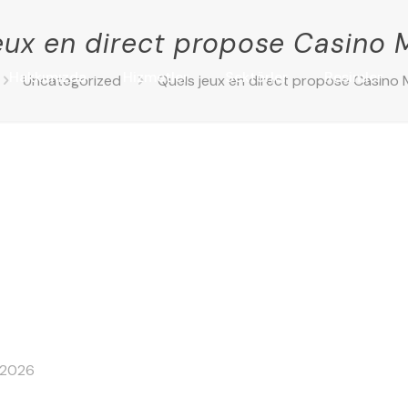
eux en direct propose Casino 
Hakkımızda
Hizmetler
Sektörler
Resimler
Uncategorized
Quels jeux en direct propose Casino 
 2026