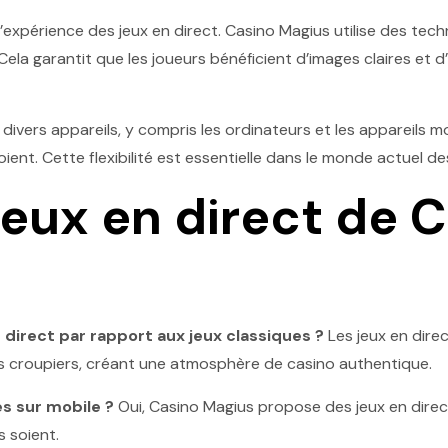
r l’expérience des jeux en direct. Casino Magius utilise des te
 Cela garantit que les joueurs bénéficient d’images claires et d
ivers appareils, y compris les ordinateurs et les appareils m
oient. Cette flexibilité est essentielle dans le monde actuel des
jeux en direct de 
 direct par rapport aux jeux classiques ?
Les jeux en dire
es croupiers, créant une atmosphère de casino authentique.
es sur mobile ?
Oui, Casino Magius propose des jeux en direct
s soient.